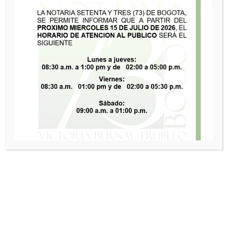
TELÉFONOS DE CONTACTO
+573164658093
E-MAIL Y NOTIFICACIONES JUDICIALES
setentaytresbogota@supernotariado.gov.co
despacho@notaria73bogota.com
notaria73bogota@gmail.com
LÍNEA ANTICORRUPCIÓN
01 8000911616
NOTICIAS
Notarías de Colombia digitalizan varios de sus
servicios