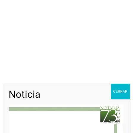
grid_id=»vc_gid:1663080384194-ba9fdace-b806-10″
taxonomies=»36″][/vc_column][/vc_row]
INFORMACIÓN DE CONTACTO
DIRECCIÓN FÍSICA
Av. El Dorado 69C 03 Local 103 Edificio Capital Center
Código postal: 110931
HORARIO DE ATENCIÓN
Noticia
CERRAR
Lunes a Jueves 8:30 am a 1:00 p.m. y 2:00 p.m. a 5:00
p.m
Viernes de 8:30 am a 1:00 p.m. y 2:00 p.m. a 5:30 p.m
Todos los Sabados de 9:00 am a 1:00 pm
Domingos y Festivos Cerrado