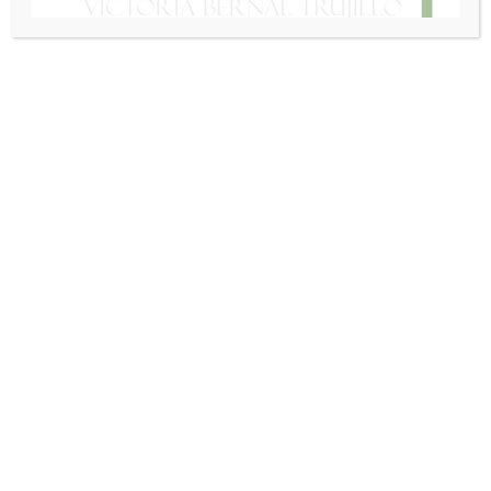
INFORMACIÓN DE CONTACTO
DIRECCIÓN FÍSICA
Av. El Dorado 69C 03 Local 103 Edificio Capital Center
Código postal: 110931
HORARIO DE ATENCIÓN
Lunes a Jueves 8:30 am a 1:00 p.m. y 2:00 p.m. a 5:00
p.m
Viernes de 8:30 am a 1:00 p.m. y 2:00 p.m. a 5:30 p.m
Todos los Sabados de 9:00 am a 1:00 pm
Domingos y Festivos Cerrado
TELÉFONOS DE CONTACTO
+573164658093