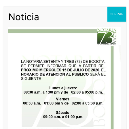
Noticia
CERRAR
Matrimonios se podrán hacer
virtualmente en las notarías
Matrimonios se podrán hacer virtualmente
en las notarías El Gobierno lanzó la
digitalización de las notarías. JENNY
ROCIO ANGARITA…
Leer Noticia