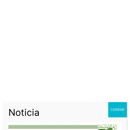
Certificado Web
$5.100
$6.069
Protocolo papel seguridad
$5.600
$6.664
Vigencia escritura
$
5.600
$
6.664
Copia informal
$588
$700
NORMATIVIDAD
La Superintendencia de Notariado y Registro, entidad
encargada de reglar el servicio notarial instruye
constantemente Circulares, Resoluciones e Instrucciones
Administrativas
Noticia
CERRAR
RESOLUCIONES SNR