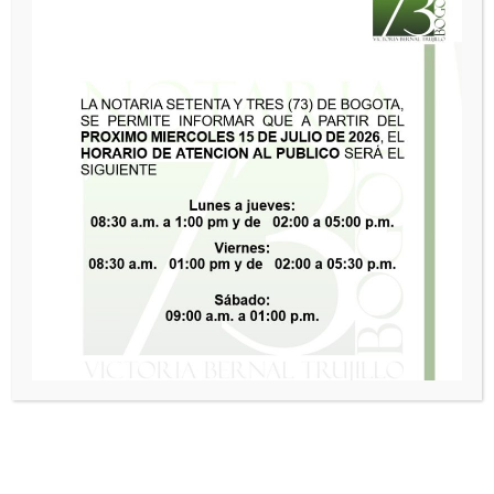
CIRCULARES SNR
INSTR. ADMINISTRATIVAS SNR
Sistema Único de Información
Normativa – SUIN
Para consultas de mas normas de carácter general y
abstracto como las constituciones de 1886 y de 1991,
actos legislativos, leyes, decretos, directivas
presidenciales, resoluciones, circulares, entre otros, haga
clic en el siguiente botón.
CLICK AQUÍ
FIRMA A RUEGO